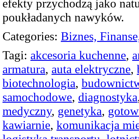
efekty przychodzą jako natu
poukładanych nawyków.
Categories:
Biznes, Finans
Tagi:
akcesoria kuchenne
,
a
armatura
,
auta elektryczne
,
biotechnologia
,
budownict
samochodowe
,
diagnostyka
medyczny
,
genetyka
,
gotow
kawiarnie
,
komunikacja mie
logistyka transportu
,
lotnic