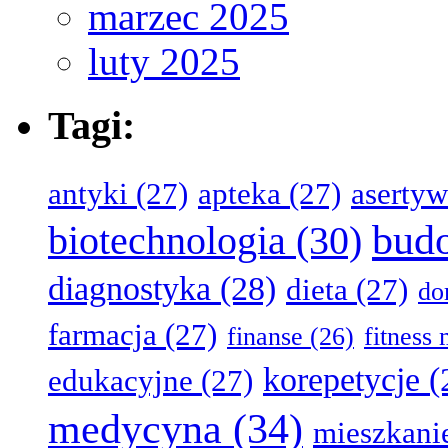
marzec 2025
luty 2025
Tagi:
antyki
(27)
apteka
(27)
aserty
bud
biotechnologia
(30)
diagnostyka
(28)
dieta
(27)
d
farmacja
(27)
finanse
(26)
fitness
korepetycje
(
edukacyjne
(27)
medycyna
(34)
mieszkani