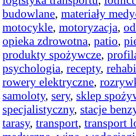
budowlane
,
materiały medy
motocykle
,
motoryzacja
,
od
opieka zdrowotna
,
patio
,
pi
produkty spożywcze
,
profi
psychologia
,
recepty
,
rehabi
rowery elektryczne
,
rozryw
samoloty
,
sery
,
sklep spoży
specjalistyczny
,
stacje ben
tarasy
,
transport
,
transport l