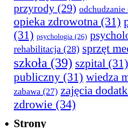
przyrody
(29)
odchudzanie
opieka zdrowotna
(31)
(31)
psychol
psychologia
(26)
sprzęt m
rehabilitacja
(28)
szkoła
(39)
szpital
(31
publiczny
(31)
wiedza 
zajęcia dodat
zabawa
(27)
zdrowie
(34)
Strony