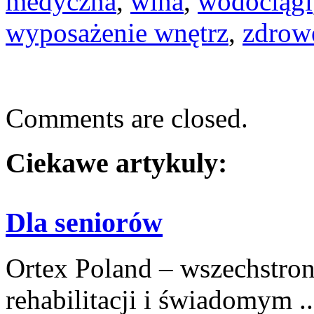
medyczna
,
wina
,
wodociągi
wyposażenie wnętrz
,
zdrow
Comments are closed.
Ciekawe artykuly:
Dla seniorów
Ortex Poland – wszechstronn
rehabilitacji i świadomym ..