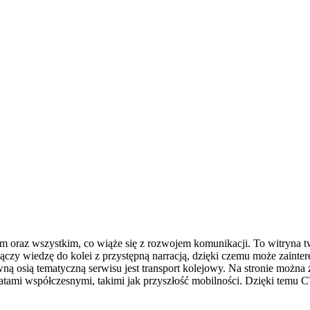
 oraz wszystkim, co wiąże się z rozwojem komunikacji. To witryna two
łączy wiedzę do kolei z przystępną narracją, dzięki czemu może zaint
ną osią tematyczną serwisu jest transport kolejowy. Na stronie można z
matami współczesnymi, takimi jak przyszłość mobilności. Dzięki temu 