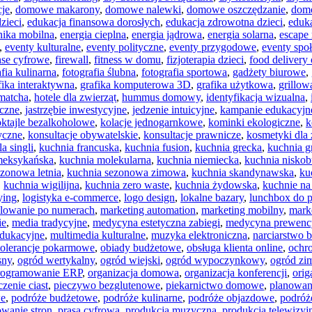
je
,
domowe makarony
,
domowe nalewki
,
domowe oszczędzanie
,
dom
zieci
,
edukacja finansowa dorosłych
,
edukacja zdrowotna dzieci
,
eduk
nika mobilna
,
energia cieplna
,
energia jądrowa
,
energia solarna
,
escape
,
eventy kulturalne
,
eventy polityczne
,
eventy przygodowe
,
eventy spo
nse cyfrowe
,
firewall
,
fitness w domu
,
fizjoterapia dzieci
,
food delivery 
afia kulinarna
,
fotografia ślubna
,
fotografia sportowa
,
gadżety biurowe
,
fika interaktywna
,
grafika komputerowa 3D
,
grafika użytkowa
,
grillo
 matcha
,
hotele dla zwierząt
,
hummus domowy
,
identyfikacja wizualna
,
iczne
,
jastrzębie inwestycyjne
,
jedzenie intuicyjne
,
kampanie edukacyjn
ktajle bezalkoholowe
,
kolacje jednogarnkowe
,
kominki ekologiczne
,
k
yczne
,
konsultacje obywatelskie
,
konsultacje prawnicze
,
kosmetyki dla 
a singli
,
kuchnia francuska
,
kuchnia fusion
,
kuchnia grecka
,
kuchnia g
meksykańska
,
kuchnia molekularna
,
kuchnia niemiecka
,
kuchnia nisko
ezonowa letnia
,
kuchnia sezonowa zimowa
,
kuchnia skandynawska
,
ku
,
kuchnia wigilijna
,
kuchnia zero waste
,
kuchnia żydowska
,
kuchnie na
ying
,
logistyka e-commerce
,
logo design
,
lokalne bazary
,
lunchbox do p
lowanie po numerach
,
marketing automation
,
marketing mobilny
,
marke
ie
,
media tradycyjne
,
medycyna estetyczna zabiegi
,
medycyna prewenc
edukacyjne
,
multimedia kulturalne
,
muzyka elektroniczna
,
narciarstwo 
tolerancje pokarmowe
,
obiady budżetowe
,
obsługa klienta online
,
ochr
sny
,
ogród wertykalny
,
ogród wiejski
,
ogród wypoczynkowy
,
ogród zi
rogramowanie ERP
,
organizacja domowa
,
organizacja konferencji
,
orig
czenie ciast
,
pieczywo bezglutenowe
,
piekarnictwo domowe
,
planowan
we
,
podróże budżetowe
,
podróże kulinarne
,
podróże objazdowe
,
podróż
wanie stron
,
prasa cyfrowa
,
produkcja muzyczna
,
produkcja telewizyj