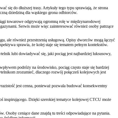
ć się do dłuższej trasy. Artykuły tego typu sprawiają, że strona
tyczną dziedziną dla wąskiego grona odbiorców.
ociągi towarowe odgrywają ogromną rolę w międzynarodowej
y magazynami. Serwis może więc zainteresować również osoby patrzące
iągu, ale również przestrzenią usługową. Opisy dworców mogą łączyć
rspektywa sprawia, że kolej staje się tematem pełnym kontekstów.
elnik lubi dowiadywać się, jaki pociąg jest najbardziej luksusowy,
 wpływem podróży na środowisko, pociąg często staje się bardziej
telnikom zrozumieć, dlaczego rozwój połączeń kolejowych jest
yrazistość jest cenna, ponieważ pozwala budować konsekwentny
coś inspirującego. Dzięki szerokiej tematyce kolejowej CTCU może
. Osoby ceniące dane znajdą tu treści odpowiadające na pytania.
o źródłem informacji.