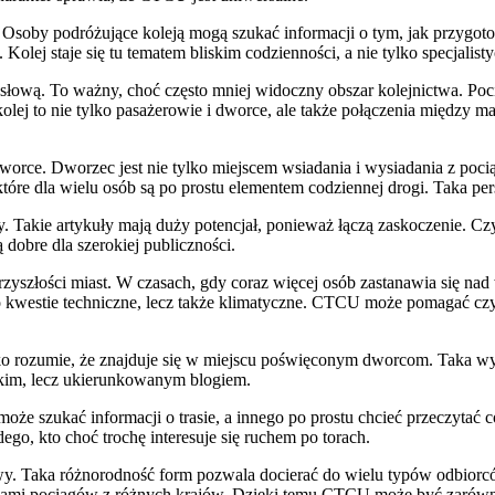
Osoby podróżujące koleją mogą szukać informacji o tym, jak przygotowa
Kolej staje się tu tematem bliskim codzienności, a nie tylko specjalis
słową. To ważny, choć często mniej widoczny obszar kolejnictwa. P
 kolej to nie tylko pasażerowie i dworce, ale także połączenia międz
worce. Dworzec jest nie tylko miejscem wsiadania i wysiadania z poc
które dla wielu osób są po prostu elementem codziennej drogi. Taka pe
 Takie artykuły mają duży potencjał, ponieważ łączą zaskoczenie. Czyt
ą dobre dla szerokiej publiczności.
zyszłości miast. W czasach, gdy coraz więcej osób zastanawia się nad
 kwestie techniczne, lecz także klimatyczne. CTCU może pomagać czy
bko rozumie, że znajduje się w miejscu poświęconym dworcom. Taka w
kim, lecz ukierunkowanym blogiem.
że szukać informacji o trasie, a innego po prostu chcieć przeczytać 
go, kto choć trochę interesuje się ruchem po torach.
. Taka różnorodność form pozwala docierać do wielu typów odbiorców
pisami pociągów z różnych krajów. Dzięki temu CTCU może być zarówn