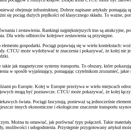
nieważ obejmuje infrastrukturę. Dobrze napisane artykuły pomagają u
różni się pociąg dużych prędkości od klasycznego składu. To ważne, pon
nia i zestawienia. Rankingi najpiękniejszych tras są atrakcyjne, pon
ia. Dla wielu odbiorców kolejowe zestawienia są przystępne.
elementu gospodarki. Pociągi pojawiają się w wielu kontekstach: wożą 
ody. CTCU może wydobywać te znaczenia i pokazywać, że kolej nie jes
dzki.
 takie jak magnetyczne systemy transportu. To obszary, które pokazują
enia w sposób wyjaśniający, pomagając czytelnikom zrozumieć, jakie
.
żami po Europie. Kolej w Europie przeżywa w wielu miejscach odrodze
olejowych mogą być poznawcze. CTCU może pokazywać, że kolej łączy nie
ciekawych świata. Pociągi fascynują, ponieważ są jednocześnie elemen
a jeszcze innych ekonomiczne i ekologiczne znaczenie transportu szy
niczym. Można tu omawiać, jak porównać typy połączeń. Takie materiał
ady, możliwości i udogodnienia. Przystępnie przygotowany artykuł może 