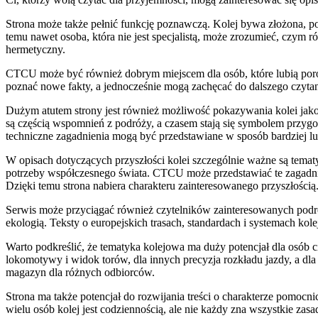
Strona może także pełnić funkcję poznawczą. Kolej bywa złożona, po
temu nawet osoba, która nie jest specjalistą, może zrozumieć, czym 
hermetyczny.
CTCU może być również dobrym miejscem dla osób, które lubią porówna
poznać nowe fakty, a jednocześnie mogą zachęcać do dalszego czytan
Dużym atutem strony jest również możliwość pokazywania kolei jako 
są częścią wspomnień z podróży, a czasem stają się symbolem przyg
techniczne zagadnienia mogą być przedstawiane w sposób bardziej lu
W opisach dotyczących przyszłości kolei szczególnie ważne są tematy
potrzeby współczesnego świata. CTCU może przedstawiać te zagadni
Dzięki temu strona nabiera charakteru zainteresowanego przyszłością
Serwis może przyciągać również czytelników zainteresowanych podró
ekologią. Teksty o europejskich trasach, standardach i systemach k
Warto podkreślić, że tematyka kolejowa ma duży potencjał dla osób 
lokomotywy i widok torów, dla innych precyzja rozkładu jazdy, a dl
magazyn dla różnych odbiorców.
Strona ma także potencjał do rozwijania treści o charakterze pomoc
wielu osób kolej jest codziennością, ale nie każdy zna wszystkie zas