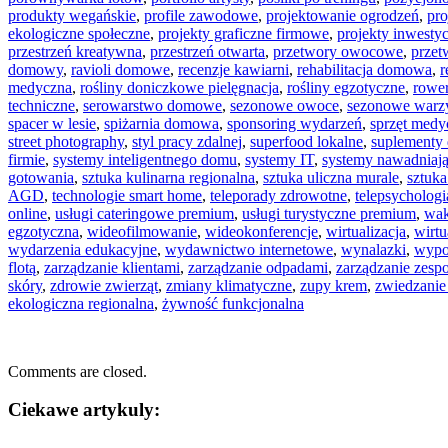
produkty wegańskie
,
profile zawodowe
,
projektowanie ogrodzeń
,
pro
ekologiczne społeczne
,
projekty graficzne firmowe
,
projekty inwesty
przestrzeń kreatywna
,
przestrzeń otwarta
,
przetwory owocowe
,
prze
domowy
,
ravioli domowe
,
recenzje kawiarni
,
rehabilitacja domowa
,
r
medyczna
,
rośliny doniczkowe pielęgnacja
,
rośliny egzotyczne
,
rower
techniczne
,
serowarstwo domowe
,
sezonowe owoce
,
sezonowe war
spacer w lesie
,
spiżarnia domowa
,
sponsoring wydarzeń
,
sprzęt medy
street photography
,
styl pracy zdalnej
,
superfood lokalne
,
suplementy 
firmie
,
systemy inteligentnego domu
,
systemy IT
,
systemy nawadniaj
gotowania
,
sztuka kulinarna regionalna
,
sztuka uliczna murale
,
sztuk
AGD
,
technologie smart home
,
teleporady zdrowotne
,
telepsychologi
online
,
usługi cateringowe premium
,
usługi turystyczne premium
,
wak
egzotyczna
,
wideofilmowanie
,
wideokonferencje
,
wirtualizacja
,
wirtu
wydarzenia edukacyjne
,
wydawnictwo internetowe
,
wynalazki
,
wypo
flotą
,
zarządzanie klientami
,
zarządzanie odpadami
,
zarządzanie zesp
skóry
,
zdrowie zwierząt
,
zmiany klimatyczne
,
zupy krem
,
zwiedzanie
ekologiczna regionalna
,
żywność funkcjonalna
Comments are closed.
Ciekawe artykuly: