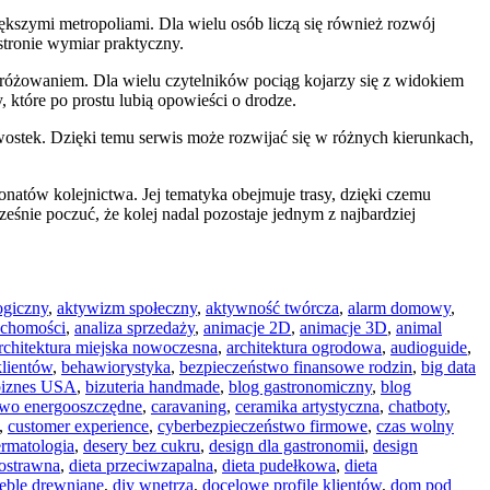
kszymi metropoliami. Dla wielu osób liczą się również rozwój
stronie wymiar praktyczny.
dróżowaniem. Dla wielu czytelników pociąg kojarzy się z widokiem
y, które po prostu lubią opowieści o drodze.
wostek. Dzięki temu serwis może rozwijać się w różnych kierunkach,
tów kolejnictwa. Jej tematyka obejmuje trasy, dzięki czemu
eśnie poczuć, że kolej nadal pozostaje jednym z najbardziej
ogiczny
,
aktywizm społeczny
,
aktywność twórcza
,
alarm domowy
,
uchomości
,
analiza sprzedaży
,
animacje 2D
,
animacje 3D
,
animal
rchitektura miejska nowoczesna
,
architektura ogrodowa
,
audioguide
,
klientów
,
behawiorystyka
,
bezpieczeństwo finansowe rodzin
,
big data
biznes USA
,
bizuteria handmade
,
blog gastronomiczny
,
blog
wo energooszczędne
,
caravaning
,
ceramika artystyczna
,
chatboty
,
,
customer experience
,
cyberbezpieczeństwo firmowe
,
czas wolny
rmatologia
,
desery bez cukru
,
design dla gastronomii
,
design
kostrawna
,
dieta przeciwzapalna
,
dieta pudełkowa
,
dieta
eble drewniane
,
diy wnętrza
,
docelowe profile klientów
,
dom pod