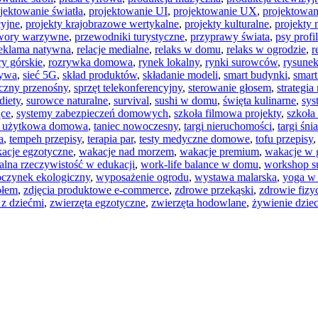
jektowanie światła
,
projektowanie UI
,
projektowanie UX
,
projektowan
cyjne
,
projekty krajobrazowe wertykalne
,
projekty kulturalne
,
projekty
twory warzywne
,
przewodniki turystyczne
,
przyprawy świata
,
psy profi
eklama natywna
,
relacje medialne
,
relaks w domu
,
relaks w ogrodzie
,
r
y górskie
,
rozrywka domowa
,
rynek lokalny
,
rynki surowców
,
rysunek
zywa
,
sieć 5G
,
skład produktów
,
składanie modeli
,
smart budynki
,
smart
czny przenośny
,
sprzęt telekonferencyjny
,
sterowanie głosem
,
strategia
diety
,
surowce naturalne
,
survival
,
sushi w domu
,
święta kulinarne
,
sys
ące
,
systemy zabezpieczeń domowych
,
szkoła filmowa projekty
,
szkoła
a użytkowa domowa
,
taniec nowoczesny
,
targi nieruchomości
,
targi śn
a
,
tempeh przepisy
,
terapia par
,
testy medyczne domowe
,
tofu przepisy
acje egzotyczne
,
wakacje nad morzem
,
wakacje premium
,
wakacje w 
alna rzeczywistość w edukacji
,
work-life balance w domu
,
workshop s
czynek ekologiczny
,
wyposażenie ogrodu
,
wystawa malarska
,
yoga w 
ołem
,
zdjęcia produktowe e-commerce
,
zdrowe przekąski
,
zdrowie fizy
 z dziećmi
,
zwierzęta egzotyczne
,
zwierzęta hodowlane
,
żywienie dziec