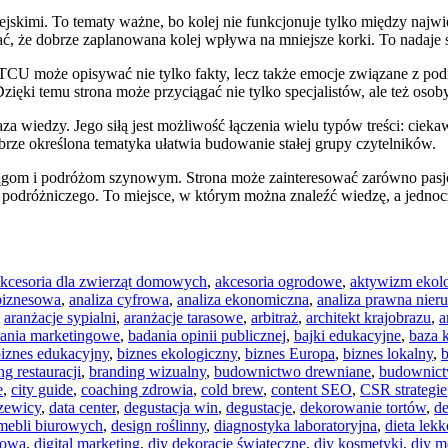
kimi. To tematy ważne, bo kolej nie funkcjonuje tylko między najwię
ć, że dobrze zaplanowana kolej wpływa na mniejsze korki. To nadaje 
CTCU może opisywać nie tylko fakty, lecz także emocje związane z po
Dzięki temu strona może przyciągać nie tylko specjalistów, ale też osob
 wiedzy. Jego siłą jest możliwość łączenia wielu typów treści: cieka
rze określona tematyka ułatwia budowanie stałej grupy czytelników.
om i podróżom szynowym. Strona może zainteresować zarówno pasjona
i podróżniczego. To miejsce, w którym można znaleźć wiedzę, a jednocz
kcesoria dla zwierząt domowych
,
akcesoria ogrodowe
,
aktywizm ekol
 biznesowa
,
analiza cyfrowa
,
analiza ekonomiczna
,
analiza prawna nier
,
aranżacje sypialni
,
aranżacje tarasowe
,
arbitraż
,
architekt krajobrazu
,
a
ania marketingowe
,
badania opinii publicznej
,
bajki edukacyjne
,
baza 
iznes edukacyjny
,
biznes ekologiczny
,
biznes Europa
,
biznes lokalny
,
ng restauracji
,
branding wizualny
,
budownictwo drewniane
,
budownict
e
,
city guide
,
coaching zdrowia
,
cold brew
,
content SEO
,
CSR strategie
czewicy
,
data center
,
degustacja win
,
degustacje
,
dekorowanie tortów
,
de
mebli biurowych
,
design roślinny
,
diagnostyka laboratoryjna
,
dieta lek
towa
,
digital marketing
,
diy dekoracje świąteczne
,
diy kosmetyki
,
diy m