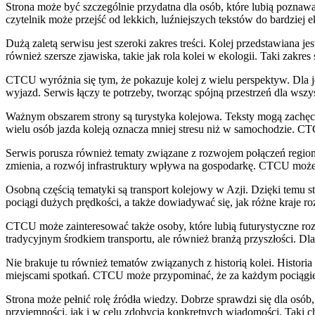
Strona może być szczególnie przydatna dla osób, które lubią poznaw
czytelnik może przejść od lekkich, luźniejszych tekstów do bardziej
Dużą zaletą serwisu jest szeroki zakres treści. Kolej przedstawiana je
również szersze zjawiska, takie jak rola kolei w ekologii. Taki zakr
CTCU wyróżnia się tym, że pokazuje kolej z wielu perspektyw. Dla j
wyjazd. Serwis łączy te potrzeby, tworząc spójną przestrzeń dla wszys
Ważnym obszarem strony są turystyka kolejowa. Teksty mogą zachęca
wielu osób jazda koleją oznacza mniej stresu niż w samochodzie. CTC
Serwis porusza również tematy związane z rozwojem połączeń regional
zmienia, a rozwój infrastruktury wpływa na gospodarkę. CTCU może
Osobną częścią tematyki są transport kolejowy w Azji. Dzięki temu s
pociągi dużych prędkości, a także dowiadywać się, jak różne kraje r
CTCU może zainteresować także osoby, które lubią futurystyczne rozw
tradycyjnym środkiem transportu, ale również branżą przyszłości. Dl
Nie brakuje tu również tematów związanych z historią kolei. Historia
miejscami spotkań. CTCU może przypominać, że za każdym pociągiem, 
Strona może pełnić rolę źródła wiedzy. Dobrze sprawdzi się dla osób,
przyjemności, jak i w celu zdobycia konkretnych wiadomości. Taki c