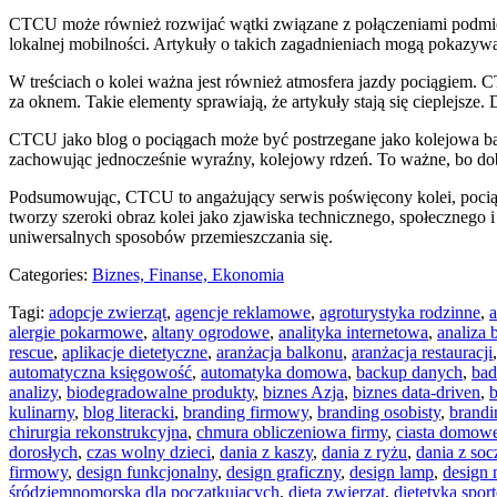
CTCU może również rozwijać wątki związane z połączeniami podmiejs
lokalnej mobilności. Artykuły o takich zagadnieniach mogą pokazywa
W treściach o kolei ważna jest również atmosfera jazdy pociągiem. 
za oknem. Takie elementy sprawiają, że artykuły stają się cieplejsze. 
CTCU jako blog o pociągach może być postrzegane jako kolejowa baza
zachowując jednocześnie wyraźny, kolejowy rdzeń. To ważne, bo dob
Podsumowując, CTCU to angażujący serwis poświęcony kolei, pociąg
tworzy szeroki obraz kolei jako zjawiska technicznego, społecznego 
uniwersalnych sposobów przemieszczania się.
Categories:
Biznes, Finanse, Ekonomia
Tagi:
adopcje zwierząt
,
agencje reklamowe
,
agroturystyka rodzinne
,
a
alergie pokarmowe
,
altany ogrodowe
,
analityka internetowa
,
analiza
rescue
,
aplikacje dietetyczne
,
aranżacja balkonu
,
aranżacja restauracji
automatyczna księgowość
,
automatyka domowa
,
backup danych
,
bad
analizy
,
biodegradowalne produkty
,
biznes Azja
,
biznes data-driven
,
b
kulinarny
,
blog literacki
,
branding firmowy
,
branding osobisty
,
brandi
chirurgia rekonstrukcyjna
,
chmura obliczeniowa firmy
,
ciasta domow
dorosłych
,
czas wolny dzieci
,
dania z kaszy
,
dania z ryżu
,
dania z so
firmowy
,
design funkcjonalny
,
design graficzny
,
design lamp
,
design 
śródziemnomorska dla początkujących
,
dieta zwierząt
,
dietetyka spor