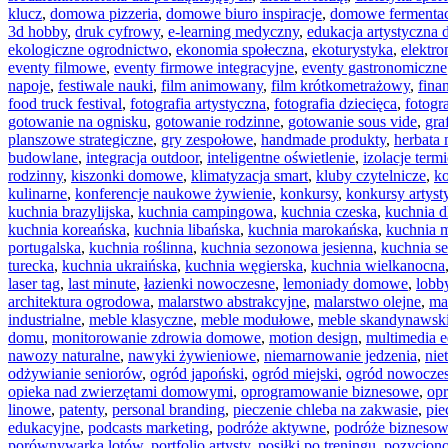
klucz
,
domowa pizzeria
,
domowe biuro inspiracje
,
domowe fermentac
3d hobby
,
druk cyfrowy
,
e-learning medyczny
,
edukacja artystyczna d
ekologiczne ogrodnictwo
,
ekonomia społeczna
,
ekoturystyka
,
elektro
eventy filmowe
,
eventy firmowe integracyjne
,
eventy gastronomiczne
napoje
,
festiwale nauki
,
film animowany
,
film krótkometrażowy
,
fina
food truck festival
,
fotografia artystyczna
,
fotografia dziecięca
,
fotogr
gotowanie na ognisku
,
gotowanie rodzinne
,
gotowanie sous vide
,
gra
planszowe strategiczne
,
gry zespołowe
,
handmade produkty
,
herbata
budowlane
,
integracja outdoor
,
inteligentne oświetlenie
,
izolacje term
rodzinny
,
kiszonki domowe
,
klimatyzacja smart
,
kluby czytelnicze
,
ko
kulinarne
,
konferencje naukowe żywienie
,
konkursy
,
konkursy artyst
kuchnia brazylijska
,
kuchnia campingowa
,
kuchnia czeska
,
kuchnia dl
kuchnia koreańska
,
kuchnia libańska
,
kuchnia marokańska
,
kuchnia 
portugalska
,
kuchnia roślinna
,
kuchnia sezonowa jesienna
,
kuchnia s
turecka
,
kuchnia ukraińska
,
kuchnia węgierska
,
kuchnia wielkanocna
laser tag
,
last minute
,
łazienki nowoczesne
,
lemoniady domowe
,
lobb
architektura ogrodowa
,
malarstwo abstrakcyjne
,
malarstwo olejne
,
ma
industrialne
,
meble klasyczne
,
meble modułowe
,
meble skandynawsk
domu
,
monitorowanie zdrowia domowe
,
motion design
,
multimedia 
nawozy naturalne
,
nawyki żywieniowe
,
niemarnowanie jedzenia
,
nie
odżywianie seniorów
,
ogród japoński
,
ogród miejski
,
ogród nowocze
opieka nad zwierzętami domowymi
,
oprogramowanie biznesowe
,
op
linowe
,
patenty
,
personal branding
,
pieczenie chleba na zakwasie
,
pie
edukacyjne
,
podcasts marketing
,
podróże aktywne
,
podróże bizneso
porównywarka lotów
,
portfolio artysty
,
posiłki po treningu
,
pozycjono