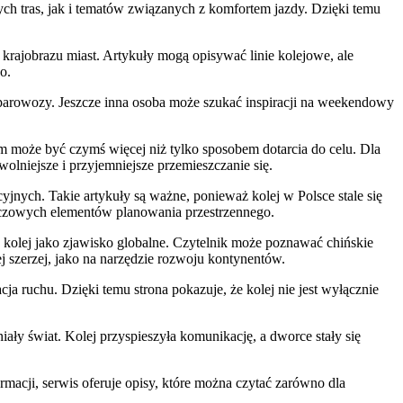
ych tras, jak i tematów związanych z komfortem jazdy. Dzięki temu
nt krajobrazu miast. Artykuły mogą opisywać linie kolejowe, ale
o.
o parowozy. Jeszcze inna osoba może szukać inspiracji na weekendowy
 może być czymś więcej niż tylko sposobem dotarcia do celu. Dla
olniejsze i przyjemniejsze przemieszczanie się.
jnych. Takie artykuły są ważne, ponieważ kolej w Polsce stale się
uczowych elementów planowania przestrzennego.
je kolej jako zjawisko globalne. Czytelnik może poznawać chińskie
j szerzej, jako na narzędzie rozwoju kontynentów.
a ruchu. Dzięki temu strona pokazuje, że kolej nie jest wyłącznie
iały świat. Kolej przyspieszyła komunikację, a dworce stały się
rmacji, serwis oferuje opisy, które można czytać zarówno dla