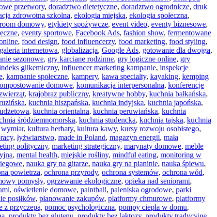
owe przetwory
,
doradztwo dietetyczne
,
doradztwo ogrodnicze
,
druk
acja zdrowotna szkolna
,
ekologia miejska
,
ekologia społeczna
,
 room domowy
,
etykiety spożywcze
,
event video
,
eventy biznesowe
,
łeczne
,
eventy sportowe
,
Facebook Ads
,
fashion show
,
fermentowane
online
,
food design
,
food influencerzy
,
food marketing
,
food styling
,
galeria internetowa
,
globalizacja
,
Google Ads
,
gotowanie dla dwojga
,
wanie sezonowe
,
gry karciane rodzinne
,
gry logiczne online
,
gry
indeks glikemiczny
,
influencer marketing kampanie
,
inspekcje
e
,
kampanie społeczne
,
kampery
,
kawa specialty
,
kayaking
,
kemping
ompostowanie domowe
,
komunikacja interpersonalna
,
konferencje
zwierząt
,
krajobraz publiczny
,
kreatywne hobby
,
kuchnia bałkańska
,
ruzińska
,
kuchnia hiszpańska
,
kuchnia indyjska
,
kuchnia japońska
,
budżetowa
,
kuchnia orientalna
,
kuchnia peruwiańska
,
kuchnia
chnia śródziemnomorska
,
kuchnia studencka
,
kuchnia tajska
,
kuchnia
 wymiar
,
kultura herbaty
,
kultura kawy
,
kursy rozwoju osobistego
,
racy
,
łyżwiarstwo
,
made in Poland
,
magazyn energii
,
mała
ting polityczny
,
marketing strategiczny
,
marynaty domowe
,
meble
yjna
,
mental health
,
miejskie rośliny
,
mindful eating
,
monitoring w
biegowe
,
nauka gry na gitarze
,
nauka gry na pianinie
,
nauka śpiewu
,
ona powietrza
,
ochrona przyrody
,
ochrona systemów
,
ochrona wód
,
mowy pomysły
,
ogrzewanie ekologiczne
,
opieka nad seniorami
,
ami
,
oświetlenie domowe
,
paintball
,
paleniska ogrodowe
,
parki
ie posiłków
,
planowanie zakupów
,
platformy chmurowe
,
platformy
e z przyczepą
,
pomoc psychologiczna
,
pompy ciepła w domu
,
na
,
produkty bez glutenu
,
produkty bez laktozy
,
produkty tradycyjne
,