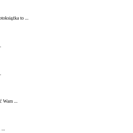
oksiążka to ...
.
.
ić Wam ...
...