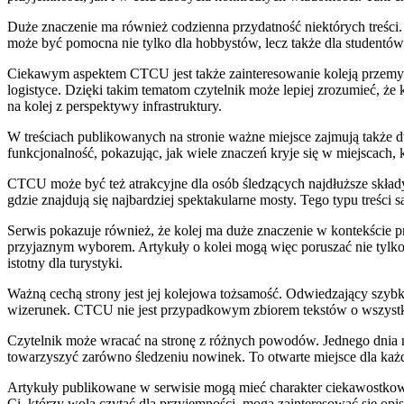
Duże znaczenie ma również codzienna przydatność niektórych treści. 
może być pomocna nie tylko dla hobbystów, lecz także dla studentów. 
Ciekawym aspektem CTCU jest także zainteresowanie koleją przemy
logistyce. Dzięki takim tematom czytelnik może lepiej zrozumieć, że
na kolej z perspektywy infrastruktury.
W treściach publikowanych na stronie ważne miejsce zajmują także d
funkcjonalność, pokazując, jak wiele znaczeń kryje się w miejscach, 
CTCU może być też atrakcyjne dla osób śledzących najdłuższe składy.
gdzie znajdują się najbardziej spektakularne mosty. Tego typu treści s
Serwis pokazuje również, że kolej ma duże znaczenie w kontekście pr
przyjaznym wyborem. Artykuły o kolei mogą więc poruszać nie tylko
istotny dla turystyki.
Ważną cechą strony jest jej kolejowa tożsamość. Odwiedzający szy
wizerunek. CTCU nie jest przypadkowym zbiorem tekstów o wszyst
Czytelnik może wracać na stronę z różnych powodów. Jednego dnia mo
towarzyszyć zarówno śledzeniu nowinek. To otwarte miejsce dla każde
Artykuły publikowane w serwisie mogą mieć charakter ciekawostkowy
Ci, którzy wolą czytać dla przyjemności, mogą zainteresować się o