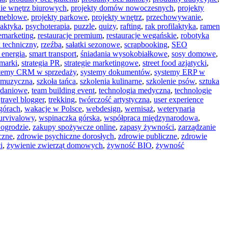
ie wnętrz biurowych
,
projekty domów nowoczesnych
,
projekty
 meblowe
,
projekty parkowe
,
projekty wnętrz
,
przechowywanie
,
laktyka
,
psychoterapia
,
puzzle
,
quizy
,
rafting
,
rak profilaktyka
,
ramen
emarketing
,
restauracje premium
,
restauracje wegańskie
,
robotyka
 techniczny
,
rzeźba
,
sałatki sezonowe
,
scrapbooking
,
SEO
 energia
,
smart transport
,
śniadania wysokobiałkowe
,
sosy domowe
,
 marki
,
strategia PR
,
strategie marketingowe
,
street food azjatycki
,
temy CRM w sprzedaży
,
systemy dokumentów
,
systemy ERP w
 muzyczna
,
szkoła tańca
,
szkolenia kulinarne
,
szkolenie psów
,
sztuka
iadaniowe
,
team building event
,
technologia medyczna
,
technologie
,
travel blogger
,
trekking
,
twórczość artystyczna
,
user experience
górach
,
wakacje w Polsce
,
webdesign
,
wernisaż
,
weterynaria
urvivalowy
,
wspinaczka górska
,
współpraca międzynarodowa
,
ogrodzie
,
zakupy spożywcze online
,
zapasy żywności
,
zarządzanie
czne
,
zdrowie psychiczne dorosłych
,
zdrowie publiczne
,
zdrowie
i
,
żywienie zwierząt domowych
,
żywność BIO
,
żywność