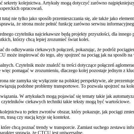
ać sekrety kolejnictwa. Artykuły mogą dotyczyć zarówno najpiękniejsz
 eksperckich opracowań.
st tutaj nie tylko jako sposób przemieszczania się, ale także jako eleme
es sprawia, że strona może pełnić funkcję zarówno serwisu informacyjneg
ednego czytelnika najciekawsze będą projekty przyszłości, dla inneg
tkich, którzy chcą lepiej zrozumieć świat kolei.
ć do odkrywania ciekawych połączeń, pokazując, że podróż pociągiem
U może inspirować do tego, aby spojrzeć na pociąg jak na sposób na w
nych. Czytelnik może znaleźć tu treści dotyczące połączeń aglomeracy
 więc pomagać w zrozumieniu, dlaczego kolej pozostaje jednym z kl
trona nie zamyka się wyłącznie na polskiej perspektywie, ale prezentu
ozwiązują podobne problemy transportowe. To pozwala spojrzeć na kole
iązania. W artykułach mogą pojawiać się tematy takie jak automatyzacj
a czytelników ciekawych techniki takie teksty mogą być wartościowe.
 kolejnictwa to pełen zwrotów obszar, który pokazuje, jak pociągi zmien
trasą czy stacją kryje się kontekst.
 które chcą poznać trendy w transporcie. Zamiast suchego zestawu info
harakter sprawia, że CTCU jest uniwersalne.